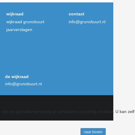
wijkraad
contact
wijkraad grunobuurt
info@grunobuurt.nl
jaarverslagen
de wijkraad
info@grunobuurt.nl
site en gebruikerservaring te verbeteren (tracking cookies). U kan zelf
naar boven