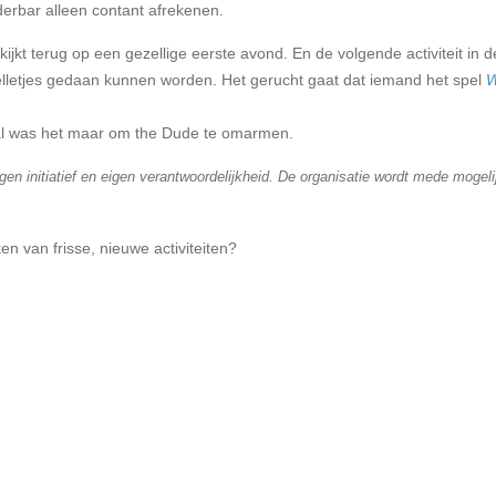
derbar alleen contant afrekenen.
kijkt terug op een gezellige eerste avond. En de volgende activiteit i
lletjes gedaan kunnen worden. Het gerucht gaat dat iemand het spel
W
al was het maar om the Dude te omarmen.
eigen initiatief en eigen verantwoordelijkheid. De organisatie wordt mede mo
n van frisse, nieuwe activiteiten?