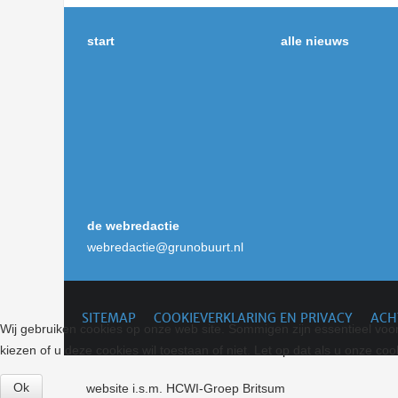
start
alle nieuws
de webredactie
webredactie
@grunobuurt.nl
SITEMAP
COOKIEVERKLARING EN PRIVACY
ACH
Wij gebruiken cookies op onze web site. Sommigen zijn essentieel voor 
kiezen of u deze cookies wil toestaan of niet. Let op dat als u onze cook
Ok
website i.s.m. HCWI-Groep Britsum