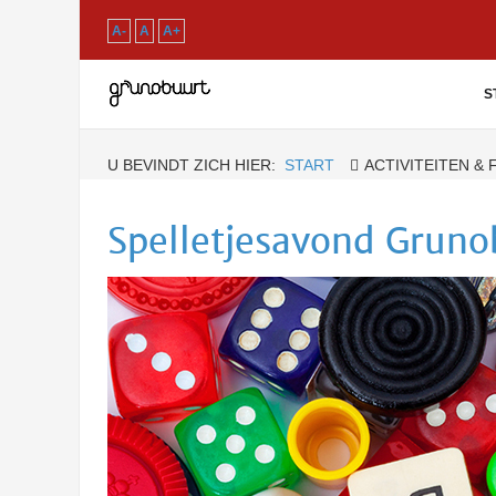
A-
A
A+
S
U BEVINDT ZICH HIER:
START
ACTIVITEITEN &
Spelletjesavond Grunob