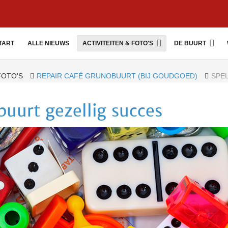
TART
ALLE NIEUWS
ACTIVITEITEN & FOTO'S
DE BUURT
 FOTO'S
REPAIR CAFÉ GRUNOBUURT (BIJ GOUDGOED)
SPE
uurt gezellig succes