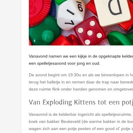
Vanavond namen we een kijkje in de opgeknapte kelderb
een spelletjesavond voor jong en oud.
De avond begint om 19:30u en als we binnenlopen in het 
terug het halletje in en nemen daar de trap naar bene
deze ruimte flink onder handen genomen en omgetoverd 
Van Exploding Kittens tot een pot
Vanavond is de kelderbar ingericht als spelletjesruimte
koek van bakker Beukeveld (de warme bakker in de buu
wagen zich aan een potje pesten of een good ol' potje 