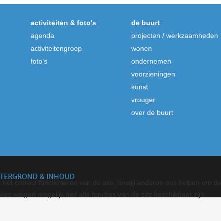
activiteiten & foto's
de buurt
agenda
projecten / werkzaamheden
activiteitengroep
wonen
foto's
ondernemen
voorzieningen
kunst
vrouger
over de buurt
TERGROND & INHOUD
het correct functioneren van de site, terwijl anderen ons helpen om de 
ies weigert mogelijk niet alle functies van de site beschikbaar zijn.