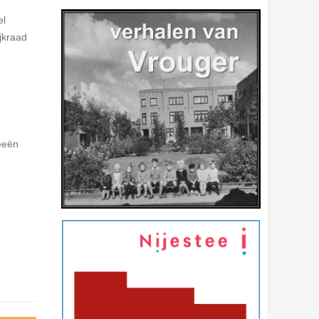
el
jkraad
deeën