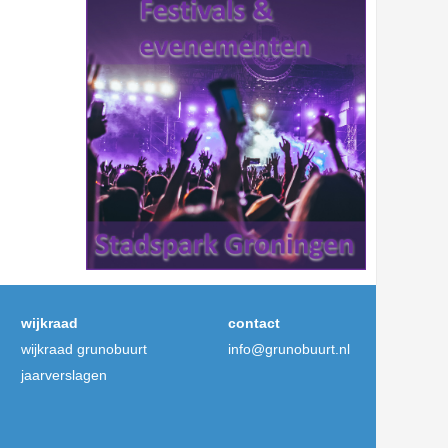
wijkraad
contact
wijkraad grunobuurt
info@grunobuurt.nl
jaarverslagen