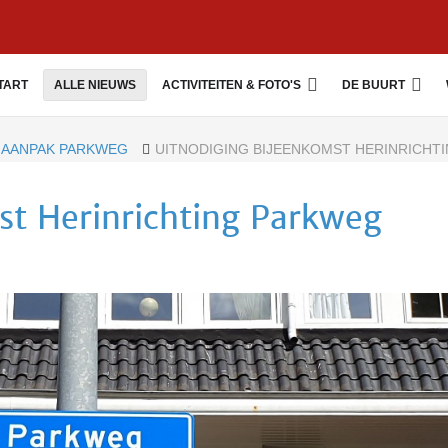
TART
ALLE NIEUWS
ACTIVITEITEN & FOTO'S
DE BUURT
AANPAK PARKWEG
UITNODIGING BIJEENKOMST HERINRICHT
st Herinrichting Parkweg