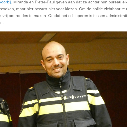
 voorbij
. Miranda en Pieter-Paul geven aan dat ze achter hun bureau el
rzoeken, maar hier bewust niet voor kiezen. Om de politie zichtbaar t
 vrij om rondes te maken. Omdat het schipperen is tussen administrat
en.