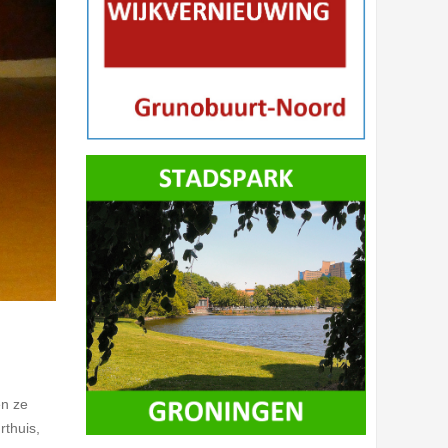
en ze
rthuis,