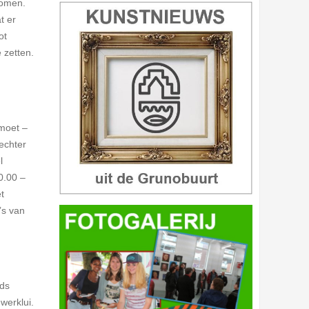
komen.
t er
ot
 zetten.
 moet –
 echter
l
0.00 –
t
’s van
nds
werklui.