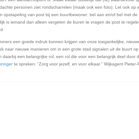
erdachte personen ziet rondscharrelen (maak ook een foto). Let ook op 
n opstapeling van post bij een buurtbewoner: bel aan en/of bel met de p
ijk is iemand dan alleen vergeten de buren te vragen de post te regelen
nd.
ners een goede indruk kunnen krijgen van onze toegankelijke, nieuw
oek naar nieuwe manieren om in een grote stad signalen uit de buurt op
daarbij een belangrijke rol, een rol die voor een belangrijk deel door 
pringer
te spreken: “Zorg voor jezelf, en voor elkaar.” Wijkagent Pieter-