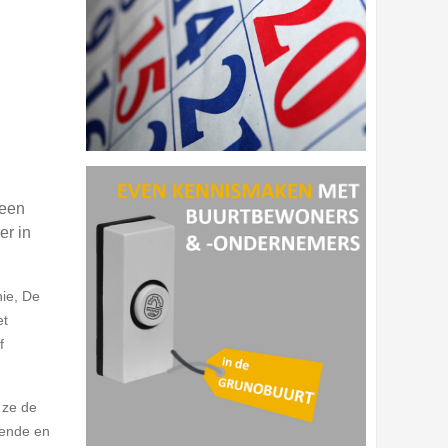
 een
er in
nie, De
et
f
 ze de
kende en