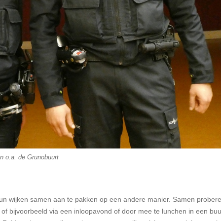
n o.a. de Grunobuurt
hun wijken samen aan te pakken op een andere manier. Samen prober
of bijvoorbeeld via een inloopavond of door mee te lunchen in een buu