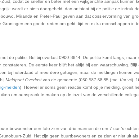
-Zuid, zodat ze sneller en beter met een wijkgerichte aanpak kunnen 
grijk: wordt er niets doorgebeld, dan ontstaat bij de politie de indruk da
gebouwd. Miranda en Pieter-Paul geven aan dat dossiervorming van gro
e Groningen een goede reden om geld, tijd en extra manschappen in te
et de politie. Bel bij overlast 0900-8844. De politie komt langs, maar
 constateren. De eerste keer blijft het altijd bij een waarschuwing. Blijf
grijpen bij heterdaad of meerdere getuigen, maar de meldingen komen we
bij
Meldpunt Overlast
van de gemeente (050 587 58 85 (ma. t/m vrij. 1
org-melden
). Hoewel er soms geen reactie komt op je melding, groeit he
uiken om aanspraak te maken op de inzet van de verschillende collega
 buurtbewoonster een foto zien van drie mannen die om 7 uur ’s ochte
runobuurt-Zuid. Het zijn geen buurtbewoners en ze zien er niet uit als 