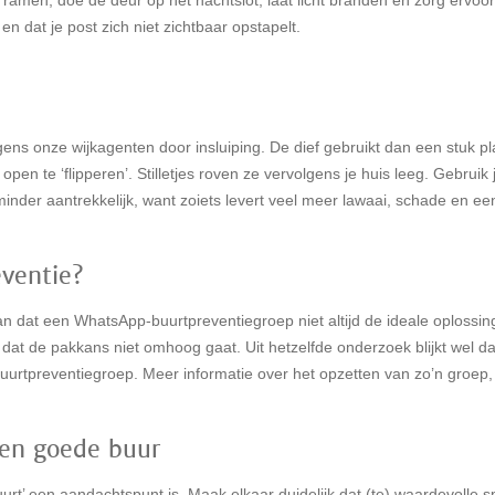
 en dat je post zich niet zichtbaar opstapelt.
ens onze wijkagenten door insluiping. De dief gebruikt dan een stuk pla
pen te ‘flipperen’. Stilletjes roven ze vervolgens je huis leeg. Gebruik 
minder aantrekkelijk, want zoiets levert veel meer lawaai, schade en ee
ventie?
aan dat een WhatsApp-buurtpreventiegroep niet altijd de ideale oplossing
dat de pakkans niet omhoog gaat. Uit hetzelfde onderzoek blijkt wel da
urtpreventiegroep. Meer informatie over het opzetten van zo’n groep, 
 een goede buur
urt’ een aandachtspunt is. Maak elkaar duidelijk dat (te) waardevolle sp