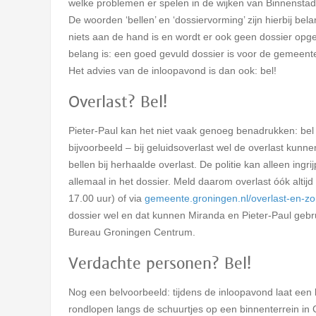
welke problemen er spelen in de wijken van Binnenstad
De woorden ‘bellen’ en ‘dossiervorming’ zijn hierbij belan
niets aan de hand is en wordt er ook geen dossier op
belang is: een goed gevuld dossier is voor de gemeent
Het advies van de inloopavond is dan ook: bel!
Overlast? Bel!
Pieter-Paul kan het niet vaak genoeg benadrukken: bel m
bijvoorbeeld – bij geluidsoverlast wel de overlast kunnen
bellen bij herhaalde overlast. De politie kan alleen in
allemaal in het dossier. Meld daarom overlast óók altijd 
17.00 uur) of via
gemeente.groningen.nl/overlast-en-z
dossier wel en dat kunnen Miranda en Pieter-Paul gebr
Bureau Groningen Centrum.
Verdachte personen? Bel!
Nog een belvoorbeeld: tijdens de inloopavond laat een
rondlopen langs de schuurtjes op een binnenterrein in G