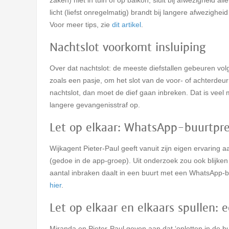
licht (liefst onregelmatig) brandt bij langere afwezigheid
Voor meer tips, zie
dit artikel
.
Nachtslot voorkomt insluiping
Over dat nachtslot: de meeste diefstallen gebeuren volg
zoals een pasje, om het slot van de voor- of achterdeur o
nachtslot, dan moet de dief gaan inbreken. Dat is veel 
langere gevangenisstraf op.
Let op elkaar: WhatsApp-buurtpre
Wijkagent Pieter-Paul geeft vanuit zijn eigen ervaring 
(gedoe in de app-groep). Uit onderzoek zou ook blijken 
aantal inbraken daalt in een buurt met een WhatsApp-bu
hier
.
Let op elkaar en elkaars spullen:
Miranda en Pieter-Paul geven aan dat ‘opletten in de bu