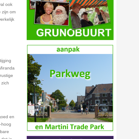
val ook
e zijn om
erkelijk
ijging
 Miranda
rustige
 zich
fgoed en
9-hoog
tbare
 dat je