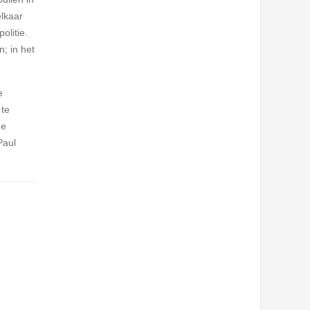
elkaar
olitie.
; in het
e
 te
de
Paul