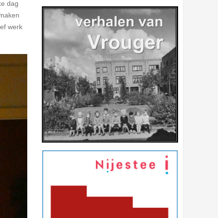
ke dag
e maken
ief werk