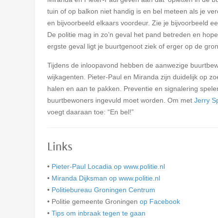
tuin of op balkon niet handig is en bel meteen als je v
en bijvoorbeeld elkaars voordeur. Zie je bijvoorbeeld ee
De politie mag in zo’n geval het pand betreden en hopel
ergste geval ligt je buurtgenoot ziek of erger op de gro
Tijdens de inloopavond hebben de aanwezige buurtbewo
wijkagenten. Pieter-Paul en Miranda zijn duidelijk op z
halen en aan te pakken. Preventie en signalering spelen 
buurtbewoners ingevuld moet worden. Om met
Jerry S
voegt daaraan toe: “En bel!”
Links
•
Pieter-Paul Locadia op www.politie.nl
•
Miranda Dijksman op www.politie.nl
•
Politiebureau Groningen Centrum
• Politie gemeente Groningen
op Facebook
•
Tips om inbraak tegen te gaan