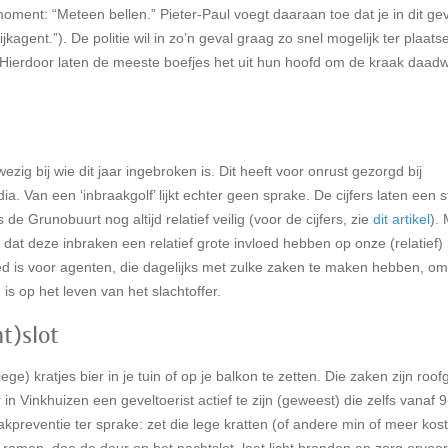
oment: “Meteen bellen.” Pieter-Paul voegt daaraan toe dat je in dit ge
agent.”). De politie wil in zo’n geval graag zo snel mogelijk ter plaats
. Hierdoor laten de meeste boefjes het uit hun hoofd om de kraak daadw
ig bij wie dit jaar ingebroken is. Dit heeft voor onrust gezorgd bij
 Van een ‘inbraakgolf’ lijkt echter geen sprake. De cijfers laten een st
de Grunobuurt nog altijd relatief veilig (voor de cijfers, zie
dit artikel
).
at deze inbraken een relatief grote invloed hebben op onze (relatief) 
oed is voor agenten, die dagelijks met zulke zaken te maken hebben, om
is op het leven van het slachtoffer.
ht)slot
) kratjes bier in je tuin of op je balkon te zetten. Die zaken zijn roo
r in Vinkhuizen een geveltoerist actief te zijn (geweest) die zelfs vanaf 
kpreventie ter sprake: zet die lege kratten (of andere min of meer kos
lle ramen, doe de deur op het nachtslot, laat licht branden en zorg ervoor