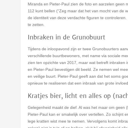
Miranda en Pieter-Paul zien de foto en aarzelen geen m
112 kunt bellen (“Zeg maar dat het van mocht van de wijk
de identiteit van deze verdachte figuren te controleren
te zetten.
Inbraken in de Grunobuurt
Tijdens de inloopavond zijn er twee Grunobuurters aanwez
verschillende buurtbewoners, met name via sociale media.
zien ten opzichte van 2017, maar wat betreft inbraken is 
en Pieter-Paul bevestigen dit beeld. Ze nemen wel mee d
en veilige buurt. Pieter-Paul geeft aan dat het soms g
opnieuw te realiseren dat een inbraak van grote invloed 
Kratjes bier, licht en alles op (nac
Gelegenheid maakt de dief. Al was het maar om geen (lege
Pieter-Paul kan er smakelijk over vertellen. Zo schijnt e
lege kratten wist mee te nemen. Vervolgens komt inbraa
zaken) niet in tuin of op balkon, sluit bij afwezigheid a