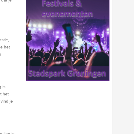
stic,
je het
n
 is
t het
vind je
ullen in